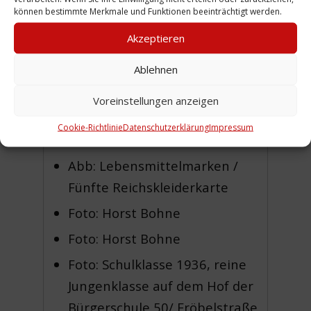
können bestimmte Merkmale und Funktionen beeinträchtigt werden.
Foto: Horst Bohne 1948
Akzeptieren
Foto: Kriegszerstörung bei der
Martinskirche 1945,
Ablehnen
Hintergrund Mittelschule
Voreinstellungen anzeigen
Foto: Der zerstörte Schwarze
Cookie-Richtlinie
Datenschutzerklärung
Impressum
Bär
Abb: Lebensmittelmarken /
Fünfte Reichskleiderkarte
Foto: Horst Bohne
Foto: Horst Bohne
Foto: Schulklasse 1936, reine
Jungenklasse auf dem Hof der
Bürgerschule 50/ Fröbelstraße