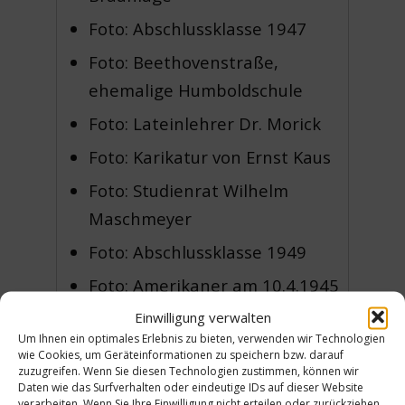
Foto: Abschlussklasse 1947
Foto: Beethovenstraße,
ehemalige Humboldschule
Foto: Lateinlehrer Dr. Morick
Foto: Karikatur von Ernst Kaus
Foto: Studienrat Wilhelm
Maschmeyer
Foto: Abschlussklasse 1949
Foto: Amerikaner am 10.4.1945
in der Limmerstraße
Einwilligung verwalten
Um Ihnen ein optimales Erlebnis zu bieten, verwenden wir Technologien
Foto: Amerikaner in der
wie Cookies, um Geräteinformationen zu speichern bzw. darauf
zuzugreifen. Wenn Sie diesen Technologien zustimmen, können wir
Limmerstraße, Ecke Am
Daten wie das Surfverhalten oder eindeutige IDs auf dieser Website
Küchengarten
verarbeiten. Wenn Sie Ihre Einwilligung nicht erteilen oder zurückziehen,