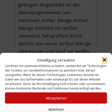
gebogen. Abgebildet ist der
Oberbürgermeister von
Hannover
Arthur Menge
. Arthur
Menge stehend vor weißer
Leinwand, fotografiert leicht
seitlich von vorne. Arthur Menge
Oberkörper und Kopf vor weißer
Leinwand, fotografiert leicht
Einwilligung verwalten
Um Ihnen ein optimales Erlebnis zu bieten, verwenden wir Technologien
seitlich von vorne.
wie Cookies, um Geräteinformationen zu speichern bzw. darauf
zuzugreifen. Wenn Sie diesen Technologien zustimmen, können wir
Die Fotoserie wurde vom
Daten wie das Surfverhalten oder eindeutige IDs auf dieser Website
verarbeiten. Wenn Sie Ihre Einwilligung nicht erteilen oder zurückziehen,
Kunstmaler
Adolf Wissel
erstellt
können bestimmte Merkmale und Funktionen beeinträchtigt werden.
als Vorlage für das Portrait des
Akzeptieren
Oberbürgermeisters von
Hannover Arthur Menge
Ablehnen