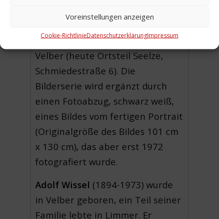
(Aktueller Standort des Bildes:
Voreinstellungen anzeigen
Neues Rathaus, Hannover).
Cookie-Richtlinie
Datenschutzerklärung
Impressum
Fotografiert in seinem Atelier, in
Velber (heute Ortsteil Seelze,
Schmiedestraße 6). Die
Bilderserie wird ergänzt durch
einen Fotoabzug, schwarz weiß,
eines Bildes vom fertigen Portrait
(Originalgröße des Bildes 101 cm
x 130 cm), das aber erst 1972
fotografiert wurde.
Adolf Wissel
(1894-1973) wurde
in Velber geboren, ein Teil seiner
Familie lebte in Limmer. Er