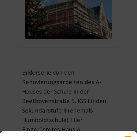
Bilderserie von den
Renovierungsarbeiten des A-
Hauses der Schule in der
Beethovenstraße 5, IGS Linden,
Sekundarstufe II (ehemals
Humboldtschule). Hier:
Eingerüstetes Haus A,