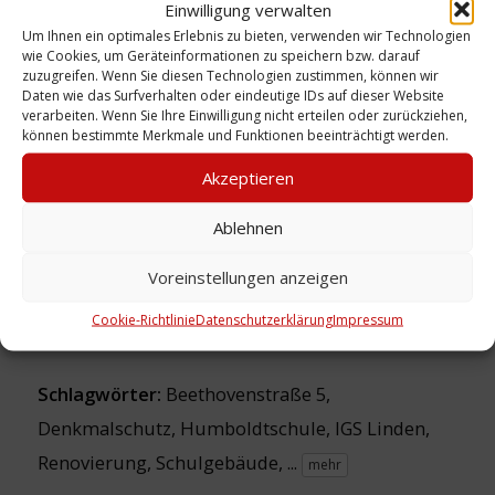
Dachabdeckung mit Folie. (WE)
Einwilligung verwalten
Um Ihnen ein optimales Erlebnis zu bieten, verwenden wir Technologien
wie Cookies, um Geräteinformationen zu speichern bzw. darauf
zuzugreifen. Wenn Sie diesen Technologien zustimmen, können wir
Daten wie das Surfverhalten oder eindeutige IDs auf dieser Website
verarbeiten. Wenn Sie Ihre Einwilligung nicht erteilen oder zurückziehen,
Urheber: Walther Engel
können bestimmte Merkmale und Funktionen beeinträchtigt werden.
Lizenz:
CC-BY
Akzeptieren
Sammlung:
Engel / Franke
Ablehnen
Zeitliche Einordnung: 19.04.2008
Voreinstellungen anzeigen
Ort: Beethovenstraße 5
Cookie-Richtlinie
Datenschutzerklärung
Impressum
Schlagwörter:
Beethovenstraße 5
,
Denkmalschutz
,
Humboldtschule
,
IGS Linden
,
Renovierung
,
Schulgebäude
, ...
mehr