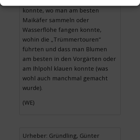
jenseits der Ihme erkunden
konnte, wo man am besten
Maikäfer sammeln oder
Wasserflöhe fangen konnte,
wohin die „Trümmertouren“
führten und dass man Blumen
am besten in den Vorgärten oder
am Ihlpohl klauen konnte (was
wohl auch manchmal gemacht
wurde).
(WE)
Urheber: Gründling, Günter