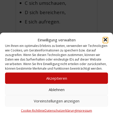
C sich umschauen,
D sich bereichern,
E sich aufregen.
Diese Aufstellung ist in seiner
Einwilligung verwalten
Genauigkeit der Aktivitäten und
Um Ihnen ein optimales Erlebnis zu bieten, verwenden wir Technologien
der örtlichen Zuordnung ein
wie Cookies, um Geräteinformationen zu speichern bzw. darauf
zuzugreifen. Wenn Sie diesen Technologien zustimmen, können wir
seltenes Dokument zum
Daten wie das Surfverhalten oder eindeutige IDs auf dieser Website
verarbeiten. Wenn Sie Ihre Einwilligung nicht erteilen oder zurückziehen,
Alltagsleben in den 1950er
können bestimmte Merkmale und Funktionen beeinträchtigt werden.
Jahren und speziell auf Linden
Akzeptieren
bezogen. Man erfährt, wo die
geeigneten Straßen zum
Ablehnen
Rollschuhlaufen waren, wo man
Voreinstellungen anzeigen
baden konnte, was man wo
Cookie-Richtlinie
Datenschutzerklärung
Impressum