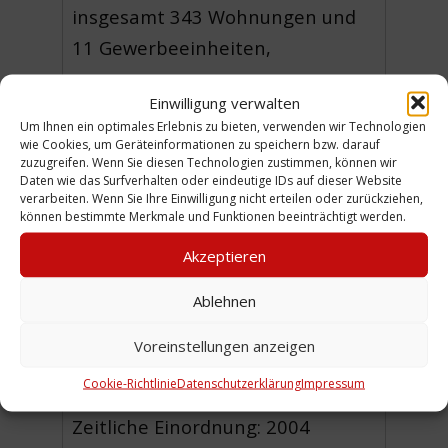
insgesamt 343 Wohnungen und
11 Gewerbeeinheiten,
Durchschnittsmiete 3,75 €/qm.
Einwilligung verwalten
(EB)
Um Ihnen ein optimales Erlebnis zu bieten, verwenden wir Technologien
wie Cookies, um Geräteinformationen zu speichern bzw. darauf
zuzugreifen. Wenn Sie diesen Technologien zustimmen, können wir
Daten wie das Surfverhalten oder eindeutige IDs auf dieser Website
verarbeiten. Wenn Sie Ihre Einwilligung nicht erteilen oder zurückziehen,
können bestimmte Merkmale und Funktionen beeinträchtigt werden.
Urheber:
Akzeptieren
Wohnungsgenossenschaft
Selbsthilfe Linden e.G.
Ablehnen
Lizenz:
CC0
Voreinstellungen anzeigen
Sammlung:
Barkhoff
Cookie-Richtlinie
Datenschutzerklärung
Impressum
Zeitliche Einordnung: 2004