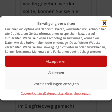
wiedergegeben werden
sollte, können Sie sie hier
herunterladen
Einwilligung verwalten
Um Ihnen ein optimales Erlebnis zu bieten, verwenden wir Technologien
wie Cookies, um Geräteinformationen zu speichern bzw. darauf
zuzugreifen. Wenn Sie diesen Technologien zustimmen, können wir
Daten wie das Surfverhalten oder eindeutige IDs auf dieser Website
verarbeiten. Wenn Sie Ihre Einwilligung nicht erteilen oder zurückziehen,
können bestimmte Merkmale und Funktionen beeinträchtigt werden.
Wilfried Wöltje
blickt zurück auf
Akzeptieren
„seine“ Sammlung von
Dokumenten und Materialien des
Ablehnen
Teutonia-Chores.
Voreinstellungen anzeigen
Die Aufnahme wurde am 5.5.2017
Cookie-Richtlinie
Datenschutzerklärung
Impressum
in seiner Badenstedter Wohnung
im Siegfriedweg gemacht.