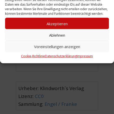
Ausschnitt 7:
Linden-Süd,
Daten wie das Surfverhalten oder eindeutige IDs auf dieser Website
Fischerhof
verarbeiten. Wenn Sie Ihre Einwilligung nicht erteilen oder zurückziehen,
können bestimmte Merkmale und Funktionen beeinträchtigt werden.
Ausschnitt 8:
Linden-Süd,
Akzeptieren
Ziegelei Pumpstation
Ausschnitt 9:
Limmer
Ablehnen
Voreinstellungen anzeigen
(DF)
Cookie-Richtlinie
Datenschutzerklärung
Impressum
Zum Straßenverzeichnis
Urheber: Klindworth`s Verlag
Lizenz:
CC0
Sammlung:
Engel / Franke