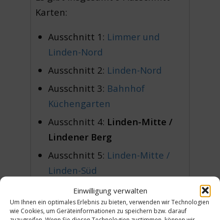
Karten:
Ausschnitt 1:
Limmer und
Linden-Nord
Ausschnitt 2:
Linden-Nord
Ausschnitt 3:
Bahnhof
Küchengarten
Ausschnitt 4:
Linden-Mitte /
Lindener Berg
Ausschnitt 5:
Linden-Mitte /
Linden-Süd
Ausschnitt 6:
südwestlich vom
Einwilligung verwalten
Lindener Berg
Um Ihnen ein optimales Erlebnis zu bieten, verwenden wir Technologien
wie Cookies, um Geräteinformationen zu speichern bzw. darauf
zuzugreifen. Wenn Sie diesen Technologien zustimmen, können wir