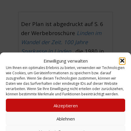
Der Plan ist abgedruckt auf S. 6
der Werbebroschüre
Linden im
Wandel der Zeit. 100 Jahre
Sparkasse in Linden
, die 1980 in
den Filialen ausgelegt war.
Einwilligung verwalten
Um Ihnen ein optimales Erlebnis zu bieten, verwenden wir Technologien
Die Bildunterschrift lautet:
Plan
wie Cookies, um Geräteinformationen zu speichern bzw. darauf
des Dorfes Linden 1792
.
zuzugreifen. Wenn Sie diesen Technologien zustimmen, können wir
Daten wie das Surfverhalten oder eindeutige IDs auf dieser Website
verarbeiten. Wenn Sie Ihre Einwilligung nicht erteilen oder zurückziehen,
1 Schloss im von Platen Garten
können bestimmte Merkmale und Funktionen beeinträchtigt werden.
2 Kgl. Küchengarten
Akzeptieren
3 Blumenauer Straße
4 Schwarzer Bär
Ablehnen
5 Chaussee Straße (heute