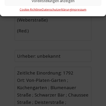
Voreinstellungen anzeigen
Deisterstraße)
Cookie-Richtlinie
Datenschutzerklärung
Impressum
6 Leineweberstraße
(Weberstraße)
(Red.)
Urheber: unbekannt
Zeitliche Einordnung: 1792
Ort: Von-Platen-Garten ;
Küchengarten ; Blumenauer
Straße ; Schwarzer Bär ; Chaussee
Straße ; Deisterstraße ;