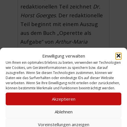
redaktionellen Teil zeichnet
Dr.
Horst Goerges
. Der redaktionelle
Teil beginnt mit einem Auszug
aus dem Buch „Operette als
Aufgabe“ von
Arthur-Maria
Rabenalt
(Die Operette lebt /
Einwilligung verwalten
Spiegel der Zeit /
Um Ihnen ein optimales Erlebnis zu bieten, verwenden wir Technologien
Gesellschaftliche Ereignis) und
wie Cookies, um Geräteinformationen zu speichern bzw. darauf
zuzugreifen. Wenn Sie diesen Technologien zustimmen, können wir
befasst sich mit der Frage, ob die
Daten wie das Surfverhalten oder eindeutige IDs auf dieser Website
verarbeiten. Wenn Sie Ihre Einwilligung nicht erteilen oder zurückziehen,
Operette noch zeitgemäß sei. Es
können bestimmte Merkmale und Funktionen beeinträchtigt werden.
folgen das Gedicht „Die Macht
Akzeptieren
der Bühne“ von
Eugen Roth
, eine
Inhaltsangabe der Operette
Ablehnen
„Gräfin Mariza", Sprüche
Voreinstellungen anzeigen