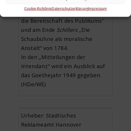
„Besinnliches über Frauen und
Cookie-Richtlinie
Datenschutzerklärung
Impressum
Liebe“, ein Text von
Goethe
„Über
die Bereitschaft des Publikums“
und am Ende
Schillers
„Die
Schaubühne als moralische
Anstalt“ von 1784.
In den „Mitteilungen der
Intendanz" wird ein Ausblick auf
das Goethejahr 1949 gegeben.
(HDe/WE)
Urheber: Städtisches
Reklameamt Hannover