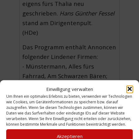
eigens fürs Thalia neu
geschrieben.
Hans Günther Fessel
stand am Dirigentenpult.
(HDe)
Das Programm enthält Annoncen
folgender Lindener Firmen:
- Münstermann, Alles fürs
Fahrrad, Am Schwarzen Bären;
- Nach der Vorstellung zum Tanz
Einwilligung verwalten
in die Blitz-Betriebe,
Um Ihnen ein optimales Erlebnis zu bieten, verwenden wir Technologien
wie Cookies, um Geräteinformationen zu speichern bzw. darauf
Deisterstraße 27-29 (Inh. Georg
zuzugreifen. Wenn Sie diesen Technologien zustimmen, können wir
Daten wie das Surfverhalten oder eindeutige IDs auf dieser Website
Schuchart);
verarbeiten. Wenn Sie Ihre Einwilligung nicht erteilen oder zurückziehen,
- Jakob Pfaff GmbH., Fahrräder,
können bestimmte Merkmale und Funktionen beeinträchtigt werden.
Elektrogeräte, Rundfunkgeräte,
Akzeptieren