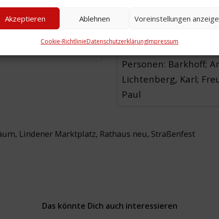
Akzeptieren
Ablehnen
Voreinstellungen anzeig
ulturWerkstatt e.V.
Zeitliche Einordnung:
Cookie-Richtlinie
Datenschutzerklärung
Impressum
Ort: Lindener Marktpl
Personen: Barkhoff; A
Lichtenberg, Karl; Fr
Paul
läum
,
Lindener Marktplatz
,
Rathaus neu
,
Straßenfest
Das könnte Dich auch interessieren