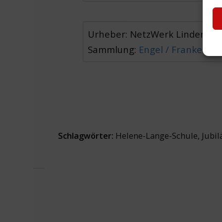
Urheber: NetzWerk Lindener K
Sammlung:
Engel / Franke
Schlagwörter:
Helene-Lange-Schule
,
Jubi