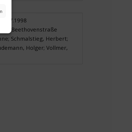
en
 17.07.1998
atz ; Beethovenstraße
nne; Schmalstieg, Herbert;
eudemann, Holger; Vollmer,