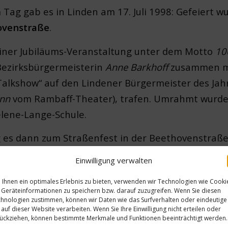
 Tag gab es in Linden am 17. Juli 1998: Gefeiert 
ovenstraße
.
iner Jubiläums-Veranstaltung unter dem Motto
10
 Bezirksbürgermeisterin
Anne Barkhoff
zusammen mi
Talkshow“ auf den Lindener Bürgermeister des Jah
ann
vom Rambaff-Theater), trafen. Umrahmt wurde 
elene-Lange-Schule.
g es dann zum Straßenfest in der Beethovenstraß
feiert wurde.
Einwilligung verwalten
 im Rahmen der Lindener Kulturtage, die seit 199
Ihnen ein optimales Erlebnis zu bieten, verwenden wir Technologien wie Cooki
Geräteinformationen zu speichern bzw. darauf zuzugreifen. Wenn Sie diesen
der Paul Vollmer) jährlich veranstaltet wurden.
hnologien zustimmen, können wir Daten wie das Surfverhalten oder eindeutige
 auf dieser Website verarbeiten. Wenn Sie Ihre Einwilligung nicht erteilen oder
ückziehen, können bestimmte Merkmale und Funktionen beeinträchtigt werden.