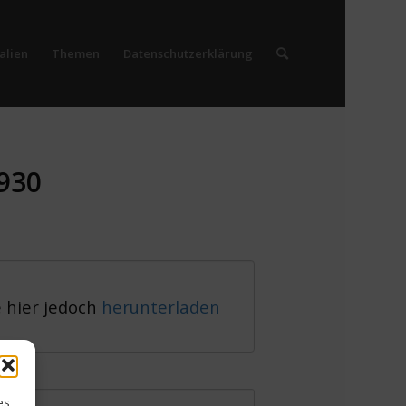
alien
Themen
Datenschutzerklärung
930
e hier jedoch
herunterladen
es,