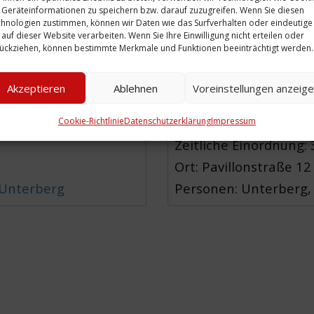
Geräteinformationen zu speichern bzw. darauf zuzugreifen. Wenn Sie diesen
herungsberechtigtes Mitglied für Heinrich Unterb
hnologien zustimmen, können wir Daten wie das Surfverhalten oder eindeutige
 auf dieser Website verarbeiten. Wenn Sie Ihre Einwilligung nicht erteilen oder
ückziehen, können bestimmte Merkmale und Funktionen beeinträchtigt werden.
Akzeptieren
Ablehnen
Voreinstellungen anzeig
Cookie-Richtlinie
Datenschutzerklärung
Impressum
Zeitliche Einordnung:
Ort: Pavillonstraße 12
 Unterberg
Personen: Unterberg,