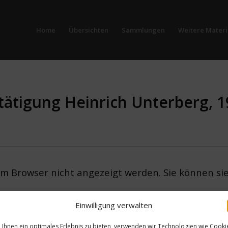
Home
Übersichten
Sammlungen
Weitere Materi
ätigung Heinrich Unterberg, 1
em Browser nicht angezeigt werden. Sie können si
Einwilligung verwalten
Ihnen ein optimales Erlebnis zu bieten, verwenden wir Technologien wie Cooki