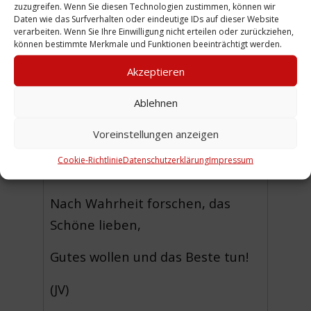
zuzugreifen. Wenn Sie diesen Technologien zustimmen, können wir
Urkunde der
Freireligiösen
Daten wie das Surfverhalten oder eindeutige IDs auf dieser Website
verarbeiten. Wenn Sie Ihre Einwilligung nicht erteilen oder zurückziehen,
Gemeinde zu Hannover e.V.
zur
können bestimmte Merkmale und Funktionen beeinträchtigt werden.
Jugendweihe von Helmut
Akzeptieren
Vespermann. Gedruckte Vorlage
Ablehnen
mit Eindruck, Stempel der
Freireligiösen Gemeinde und
Voreinstellungen anzeigen
Unterschrift. Eingedruckter
Cookie-Richtlinie
Datenschutzerklärung
Impressum
Spruch von Moses Mendelssohn:
Nach Wahrheit forschen, das
Schöne lieben,
Gutes wollen und das Beste tun!
(JV)