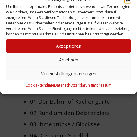
Um Ihnen ein optimales Erlebnis zu bieten, verwenden wir Technologien
wie Cookies, um Geräteinformationen zu speichern bzw. darauf
zuzugreifen. Wenn Sie diesen Technologien zustimmen, können wir
Daten wie das Surfverhalten oder eindeutige IDs auf dieser Website
Ausschnitt aus der vom
verarbeiten. Wenn Sie Ihre Einwilligung nicht erteilen oder zurückziehen,
Stadtbauamt Linden
können bestimmte Merkmale und Funktionen beeinträchtigt werden.
herausgegebenen Wandkarte
Akzeptieren
Stadt und Feldmark Linden
, 1891:
Ablehnen
Die Fösse.
Genaue Beschreibung
und Erläuterungen folgen.
Voreinstellungen anzeigen
Cookie-Richtlinie
Datenschutzerklärung
Impressum
Weitere Ausschnitte
01 Der Bahnhof Küchengarten
02 Rund um den Deisterplatz
03 Ihmebrücke / Glocksee
04 Das kleine Spielfeld