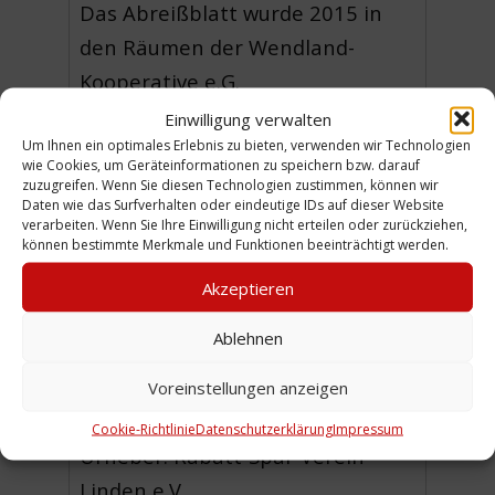
Das Abreißblatt wurde 2015 in
den Räumen der Wendland-
Kooperative e.G.
(Konkordiastraße Nr.2) zufällig
Einwilligung verwalten
Um Ihnen ein optimales Erlebnis zu bieten, verwenden wir Technologien
gefunden. (MJ)
wie Cookies, um Geräteinformationen zu speichern bzw. darauf
zuzugreifen. Wenn Sie diesen Technologien zustimmen, können wir
Einen Hinweis zu den blauen
Daten wie das Surfverhalten oder eindeutige IDs auf dieser Website
verarbeiten. Wenn Sie Ihre Einwilligung nicht erteilen oder zurückziehen,
Rabattmarken findet sich im
können bestimmte Merkmale und Funktionen beeinträchtigt werden.
Digitalen Stadtteilarchiv
in der
Akzeptieren
Chronik Verein Fleichermeister,
2001
. (Red.)
Ablehnen
Voreinstellungen anzeigen
Cookie-Richtlinie
Datenschutzerklärung
Impressum
Urheber: Rabatt-Spar-Verein
Linden e.V.