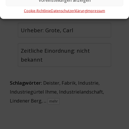
Cookie-Richtlinie
Datenschutzerklärung
Impressum
Urheber: Grote, Carl
Zeitliche Einordnung: nicht
bekannt
Schlagwörter:
Deister
,
Fabrik
,
Industrie
,
Industriegürtel Ihme
,
Industrielandschaft
,
Lindener Berg
, ...
mehr