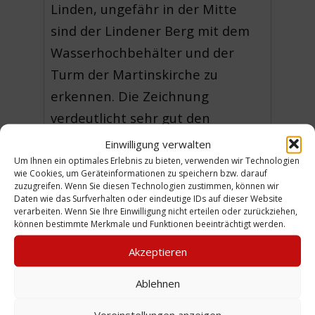
Linden, ungefähr in der Mitte
sind der Lindener Berg mit dem
Wasserhochbehälter und der
Turm der Martinskirche zu
erkennen. Die Zeichnung
verdeutlicht sehr gut den
Gegensatz zwischen der
Einwilligung verwalten
Provinzhauptstadt Hannover und
Um Ihnen ein optimales Erlebnis zu bieten, verwenden wir Technologien
wie Cookies, um Geräteinformationen zu speichern bzw. darauf
der Lindener Industrielandschaft
zuzugreifen. Wenn Sie diesen Technologien zustimmen, können wir
Daten wie das Surfverhalten oder eindeutige IDs auf dieser Website
mit den rauchenden
verarbeiten. Wenn Sie Ihre Einwilligung nicht erteilen oder zurückziehen,
können bestimmte Merkmale und Funktionen beeinträchtigt werden.
Schornsteinen.
Akzeptieren
Es handelt sich um einen
Ausschnitt, der als Kopie vorlag.
Ablehnen
(WE)
Voreinstellungen anzeigen