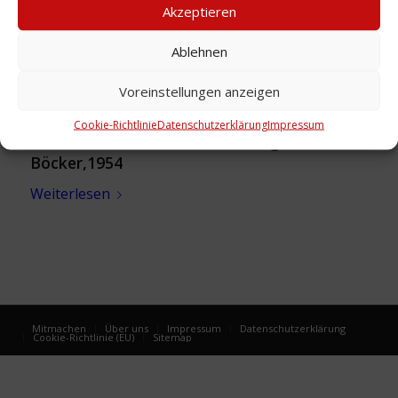
Akzeptieren
Ablehnen
Voreinstellungen anzeigen
Cookie-Richtlinie
Datenschutzerklärung
Impressum
Annonce: Baustoff-Großhandlung
Böcker,1954
Weiterlesen
Mitmachen
Über uns
Impressum
Datenschutzerklärung
Cookie-Richtlinie (EU)
Sitemap