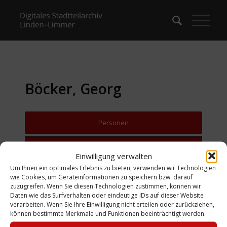
Böcker, Georg
Personen
Zurück zur Suche
Einwilligung verwalten
Um Ihnen ein optimales Erlebnis zu bieten, verwenden wir Technologien
wie Cookies, um Geräteinformationen zu speichern bzw. darauf
zuzugreifen. Wenn Sie diesen Technologien zustimmen, können wir
Daten wie das Surfverhalten oder eindeutige IDs auf dieser Website
verarbeiten. Wenn Sie Ihre Einwilligung nicht erteilen oder zurückziehen,
können bestimmte Merkmale und Funktionen beeinträchtigt werden.