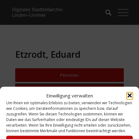
Etzrodt, Eduard
Personen
Zurück zur Suche
Einwilligung verwalten
Um Ihnen ein optimales Erlebnis zu bieten, verwenden wir Technologien
wie Cookies, um Geräteinformationen zu speichern bzw. darauf
zuzugreifen. Wenn Sie diesen Technologien zustimmen, können wir
Daten wie das Surfverhalten oder eindeutige IDs auf dieser Website
verarbeiten. Wenn Sie Ihre Einwilligung nicht erteilen oder zurückziehen,
können bestimmte Merkmale und Funktionen beeinträchtigt werden.