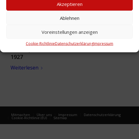
Akzeptieren
Ablehnen
Voreinstellungen anzeigen
Cookie-Richtlinie
Datenschutzerklärung
Impressum
Firmenporträt: Fritz Etzrodt, Möbelhaus,
1927
Weiterlesen
Mitmachen
Über uns
Impressum
Datenschutzerklärung
Cookie-Richtlinie (EU)
Sitemap