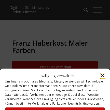
Franz Haberkost Maler
Farben
Firmen und Wirtschaft
Einwilligung verwalten
Zurück zur Suche
Um Ihnen ein optimales Erlebnis zu bieten, verwenden wir Technologien
wie Cookies, um Geräteinformationen zu speichern bzw. darauf
zuzugreifen. Wenn Sie diesen Technologien zustimmen, können wir
Daten wie das Surfverhalten oder eindeutige IDs auf dieser Website
verarbeiten. Wenn Sie Ihre Einwilligung nicht erteilen oder zurückziehen,
können bestimmte Merkmale und Funktionen beeinträchtigt werden.