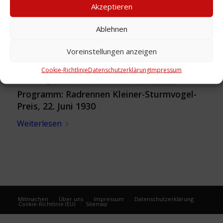
Akzeptieren
Ablehnen
Voreinstellungen anzeigen
Cookie-Richtlinie
Datenschutzerklärung
Impressum
Programm: Radrennen Kleiner-Sturmvogel-
Preis, 22. Juni 1930
Weiterlesen
Mitmachen
Über uns
Impressum
Datenschutzerklärung
Cookie-Richtlinie (EU)
Sitemap