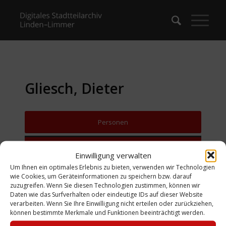
Gliesch, Dieter
Personen
Zurück zur Suche
Einwilligung verwalten
Um Ihnen ein optimales Erlebnis zu bieten, verwenden wir Technologien
wie Cookies, um Geräteinformationen zu speichern bzw. darauf
zuzugreifen. Wenn Sie diesen Technologien zustimmen, können wir
Daten wie das Surfverhalten oder eindeutige IDs auf dieser Website
verarbeiten. Wenn Sie Ihre Einwilligung nicht erteilen oder zurückziehen,
können bestimmte Merkmale und Funktionen beeinträchtigt werden.