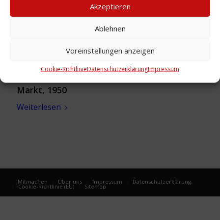
Akzeptieren
Ablehnen
Voreinstellungen anzeigen
Cookie-Richtlinie
Datenschutzerklärung
Impressum
Foto: Klasse Grundschule Am Lindener
Markt, 1950
Weiterlesen
Mitmachen
Über uns
Impressum
Datenschutzerklärung
Cookie-Richtlinie (EU)
Sitemap