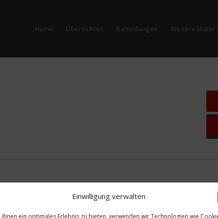
Home
Übersichten
Sammlungen
Weitere Materi
Einwilligung verwalten
Ihnen ein optimales Erlebnis zu bieten, verwenden wir Technologien wie Cooki