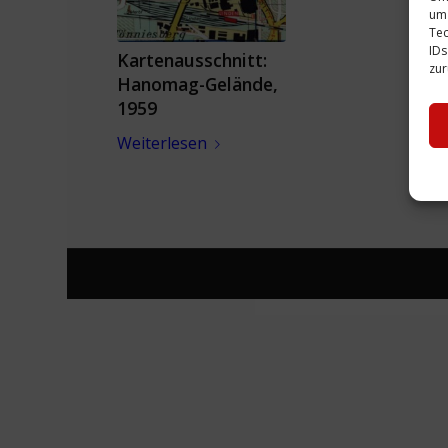
um 
Tec
IDs
Kartenausschnitt:
zur
Hanomag-Gelände,
1959
Weiterlesen