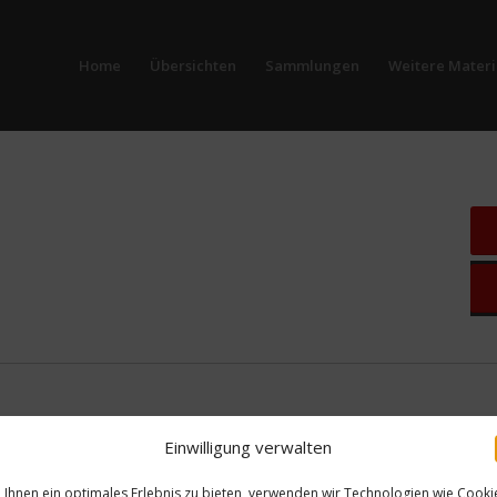
Home
Übersichten
Sammlungen
Weitere Materi
Einwilligung verwalten
Ihnen ein optimales Erlebnis zu bieten, verwenden wir Technologien wie Cooki