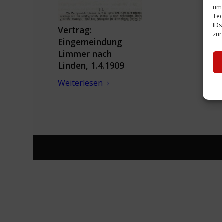
um 
Tec
IDs
Vertrag:
zur
Eingemeindung
Limmer nach
Linden, 1.4.1909
Weiterlesen