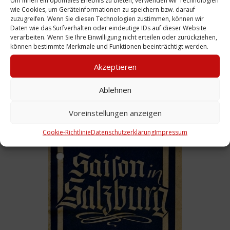
Um Ihnen ein optimales Erlebnis zu bieten, verwenden wir Technologien
wie Cookies, um Geräteinformationen zu speichern bzw. darauf
zuzugreifen. Wenn Sie diesen Technologien zustimmen, können wir
Daten wie das Surfverhalten oder eindeutige IDs auf dieser Website
verarbeiten. Wenn Sie Ihre Einwilligung nicht erteilen oder zurückziehen,
können bestimmte Merkmale und Funktionen beeinträchtigt werden.
Akzeptieren
Ablehnen
Programm: zu „Die Rose von Stambul“,
Spielzeit 1950/51
Voreinstellungen anzeigen
Weiterlesen
Cookie-Richtlinie
Datenschutzerklärung
Impressum