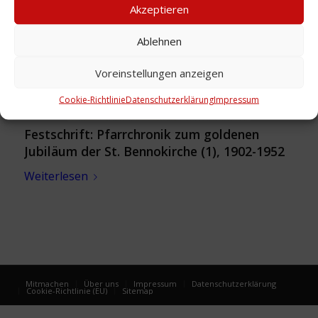
Akzeptieren
Ablehnen
Voreinstellungen anzeigen
Cookie-Richtlinie
Datenschutzerklärung
Impressum
Festschrift: Pfarrchronik zum goldenen
Jubiläum der St. Bennokirche (1), 1902-1952
Weiterlesen
Mitmachen
Über uns
Impressum
Datenschutzerklärung
Cookie-Richtlinie (EU)
Sitemap