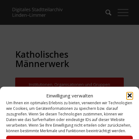
Katholisches
Männerwerk
Institutionen, Organisationen und Gruppen
Einwilligung verwalten
Zurück zur Suche
Um Ihnen ein optimales Erlebnis zu bieten, verwenden wir Technologien
wie Cookies, um Geräteinformationen zu speichern bzw. darauf
zuzugreifen. Wenn Sie diesen Technologien zustimmen, können wir
Daten wie das Surfverhalten oder eindeutige IDs auf dieser Website
verarbeiten. Wenn Sie Ihre Einwilligung nicht erteilen oder zurückziehen,
können bestimmte Merkmale und Funktionen beeinträchtigt werden.