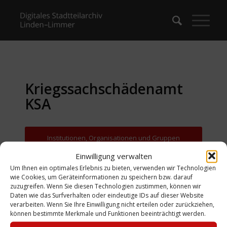
Kriegssachschädenamt
KSA
Institutionen, Organisationen und Gruppen
Einwilligung verwalten
Zurück zur Suche
Um Ihnen ein optimales Erlebnis zu bieten, verwenden wir Technologien
wie Cookies, um Geräteinformationen zu speichern bzw. darauf
zuzugreifen. Wenn Sie diesen Technologien zustimmen, können wir
Daten wie das Surfverhalten oder eindeutige IDs auf dieser Website
verarbeiten. Wenn Sie Ihre Einwilligung nicht erteilen oder zurückziehen,
können bestimmte Merkmale und Funktionen beeinträchtigt werden.