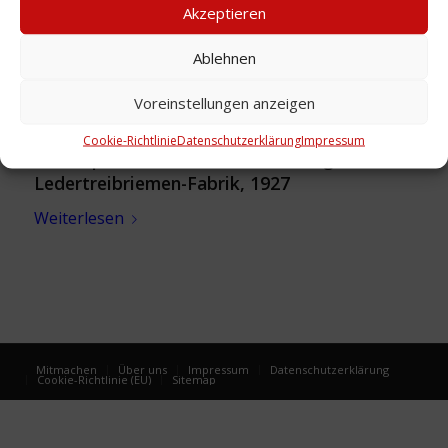
Akzeptieren
Ablehnen
Voreinstellungen anzeigen
Cookie-Richtlinie
Datenschutzerklärung
Impressum
Firmenporträt: Heinrich Schomburg,
Ledertreibriemen-Fabrik, 1927
Weiterlesen
Mitmachen
Über uns
Impressum
Datenschutzerklärung
Cookie-Richtlinie (EU)
Sitemap