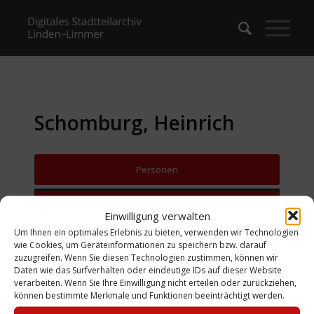
Schomburg, Heinrich
Personen
Zurück zur Suche
Einwilligung verwalten
Um Ihnen ein optimales Erlebnis zu bieten, verwenden wir Technologien
wie Cookies, um Geräteinformationen zu speichern bzw. darauf
zuzugreifen. Wenn Sie diesen Technologien zustimmen, können wir
Daten wie das Surfverhalten oder eindeutige IDs auf dieser Website
verarbeiten. Wenn Sie Ihre Einwilligung nicht erteilen oder zurückziehen,
können bestimmte Merkmale und Funktionen beeinträchtigt werden.