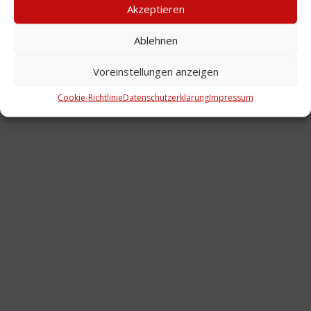
Akzeptieren
Ablehnen
Voreinstellungen anzeigen
Mitmachen
Über uns
Impressum
Datenschutzerklärung
Cookie-Richtlinie (EU)
Sitemap
Cookie-Richtlinie
Datenschutzerklärung
Impressum