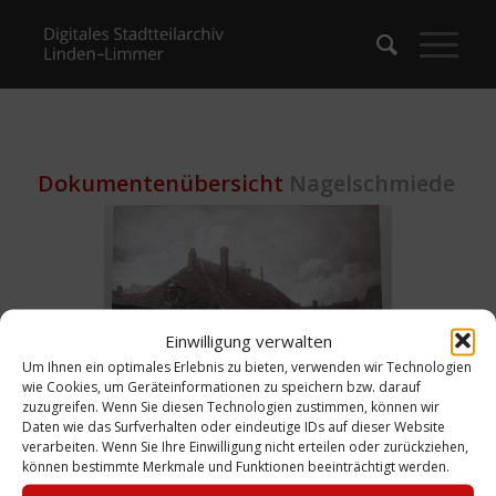
Dokumentenübersicht
Nagelschmiede
Einwilligung verwalten
Um Ihnen ein optimales Erlebnis zu bieten, verwenden wir Technologien
wie Cookies, um Geräteinformationen zu speichern bzw. darauf
zuzugreifen. Wenn Sie diesen Technologien zustimmen, können wir
Foto: Die Nagelschmiede an der
Daten wie das Surfverhalten oder eindeutige IDs auf dieser Website
verarbeiten. Wenn Sie Ihre Einwilligung nicht erteilen oder zurückziehen,
Posthornstraße von Rackebrandt, um 1900
können bestimmte Merkmale und Funktionen beeinträchtigt werden.