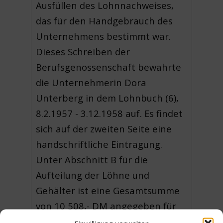
Ausfüllen des Lohnnachweises,
das für den Handgebrauch des
Unternehmens bestimmt war.
Dieses Schreiben der
Berufsgenossenschaft bewahrte
die Unternehmerin Dora
Unterberg in dem Lohnbuch (6),
8.2.1957 - 3.12.1958 auf. Es findet
sich auf der zweiten Seite eine
handschriftliche Eintragung.
Unter Abschnitt B für die
Aufteilung der Löhne und
Gehälter ist eine Gesamtsumme
von 10 508,- DM angegeben für
eine Autotaxe.