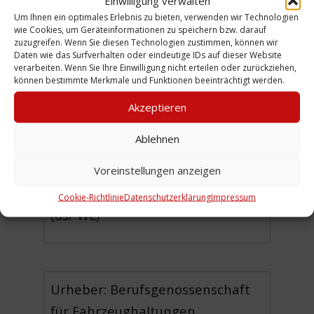
Einwilligung verwalten
Um Ihnen ein optimales Erlebnis zu bieten, verwenden wir Technologien
Die Angaben zum Lohnnachweis
wie Cookies, um Geräteinformationen zu speichern bzw. darauf
zuzugreifen. Wenn Sie diesen Technologien zustimmen, können wir
und zur gefahrtariflichen
Daten wie das Surfverhalten oder eindeutige IDs auf dieser Website
verarbeiten. Wenn Sie Ihre Einwilligung nicht erteilen oder zurückziehen,
Neueinstufung des Betriebes
können bestimmte Merkmale und Funktionen beeinträchtigt werden.
mussten bis zum 20.1.1959 an
Akzeptieren
die Bezirksverwaltung der
Berufsgenossenschaft für
Ablehnen
Fahrzeughaltungen geschickt
Voreinstellungen anzeigen
werden.
Cookie-Richtlinie
Datenschutzerklärung
Impressum
(ds/ WE)
Urheber: Berufsgenossenschaft
für Fahrzeughaltungen,