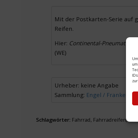
Mit der Postkarten-Serie auf
Reifen.
Hier:
Continental-Pneumatic
mi
(WE)
Um 
um 
Tec
IDs
zur
Urheber: keine Angabe
Sammlung:
Engel / Franke
Schlagwörter:
Fahrrad
,
Fahrradreifen
,
Fah