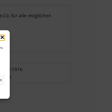
a-Co.
für alle möglichen
es,
 30.09.1916
e 130
en