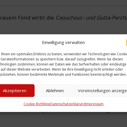
 grauem Fond wirbt die
Caouchouc- und Gutta-Perch
t Rennradfahrern.
Einwilligung verwalten
Ihnen ein optimales Erlebnis zu bieten, verwenden wir Technologien wie Cooki
Geräteinformationen zu speichern bzw. darauf zuzugreifen. Wenn Sie diesen
hnologien zustimmen, können wir Daten wie das Surfverhalten oder eindeutige
 auf dieser Website verarbeiten. Wenn Sie Ihre Einwilligung nicht erteilen oder
ückziehen, können bestimmte Merkmale und Funktionen beeinträchtigt werden.
Zeitliche Einordnung:
Ort: Wunstorfer Straß
Akzeptieren
Ablehnen
Voreinstellungen anzeig
Cookie-Richtlinie
Datenschutzerklärung
Impressum
rradrennen
,
Firmenpostkarte
,
Postkarte
,
Werbung
...
mehr