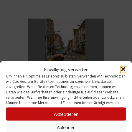
Einwilligung verwalten
Um Ihnen ein optimales Erlebnis zu bieten, verwenden wir Technologien
Foto: Nieschlagstraße an Heiligabend,
wie Cookies, um Geräteinformationen zu speichern bzw. darauf
24.12.2004
zuzugreifen. Wenn Sie diesen Technologien zustimmen, können wir
Daten wie das Surfverhalten oder eindeutige IDs auf dieser Website
verarbeiten. Wenn Sie Ihre Einwilligung nicht erteilen oder zurückziehen,
können bestimmte Merkmale und Funktionen beeinträchtigt werden.
Akzeptieren
Ablehnen