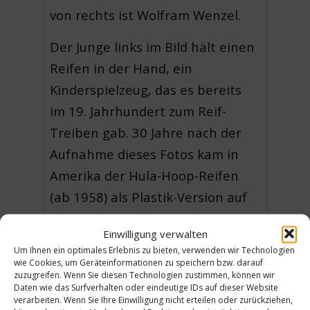
von rechts ist Wolfram Wenzel.
Der Junge links im Bild hält einen
Reifen in der Hand, ein
Kinderspielzeug, das es bereits
im 19. Jahrhundert zum Reif-
Treiben gab. 30 Jahre nach der
Aufnahme dieses Fotos kam in
Amerika der Hula-Hoop-Reifen
(ab 1958) als Plastik-Version auf
den Markt und löste weltweit
Einwilligung verwalten
eine Hula-Hoop-Welle aus. Das
Um Ihnen ein optimales Erlebnis zu bieten, verwenden wir Technologien
Mädchen rechts neben dem
wie Cookies, um Geräteinformationen zu speichern bzw. darauf
zuzugreifen. Wenn Sie diesen Technologien zustimmen, können wir
Jungen mit dem Reifen hält eine
Daten wie das Surfverhalten oder eindeutige IDs auf dieser Website
verarbeiten. Wenn Sie Ihre Einwilligung nicht erteilen oder zurückziehen,
große Puppe im Arm. Das