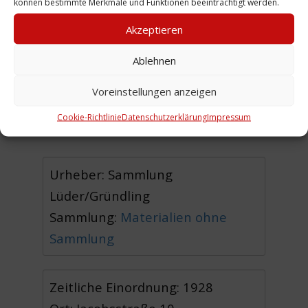
können bestimmte Merkmale und Funktionen beeinträchtigt werden.
Mädchen in der Mitte des Fotos
Akzeptieren
zeigt ein weiteres
Kinderspielzeug, sie hält ein
Ablehnen
Springseil in den Händen.
Voreinstellungen anzeigen
(WE)
Cookie-Richtlinie
Datenschutzerklärung
Impressum
Urheber: Sammlung
Lüder/Gründling
Sammlung:
Materialien ohne
Sammlung
Zeitliche Einordnung: 1928