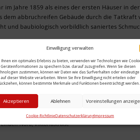
r im Jahre 1859 als eines der ersten Häuser in d
s dem abbruchreifen Gebäude durch die Tatkraft
t und baubiologisch vorbildlich saniertes Schmuc
Einwilligung verwalten
Ihnen ein optimales Erlebnis zu bieten, verwenden wir Technologien wie Cooki
Geräteinformationen zu speichern bzw. darauf zuzugreifen. Wenn Sie diesen
Zeitliche Einordnung:
hnologien zustimmen, können wir Daten wie das Surfverhalten oder eindeutige
 auf dieser Website verarbeiten. Wenn Sie Ihre Einwilligung nicht erteilen oder
Ort: Viktoriastraße 11
ückziehen, können bestimmte Merkmale und Funktionen beeinträchtigt werden.
Personen: Warnebold
Baumgarten, Katja; La
Akzeptieren
Ablehnen
Voreinstellungen anzeig
Cookie-Richtlinie
Datenschutzerklärung
Impressum
 Linden-Nord
,
Viktoriastraße