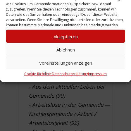
Gottesdienste zum 1, Mai (66)
wie Cookies, um Geräteinformationen zu speichern bzw. darauf
zuzugreifen. Wenn Sie diesen Technologien zustimmen, können wir
Was Kirche so alles leistet:
Daten wie das Surfverhalten oder eindeutige IDs auf dieser Website
verarbeiten. Wenn Sie Ihre Einwilligung nicht erteilen oder zurückziehen,
- Kinder (68)
können bestimmte Merkmale und Funktionen beeinträchtigt werden.
- Jugend (78)
Akzeptieren
- Das Bethlehem-Kochbuch (84)
Ablehnen
- Tu Wat/Diakonischer Verein
Selmastraße (86)
Voreinstellungen anzeigen
- 50 Jahre Basarkreis (Oktober
Cookie-Richtlinie
Datenschutzerklärung
Impressum
1992) (88)
- Aus dem aktuellen Leben der
Gemeinde (90)
- Arbeitslose in der Gemeinde —
Kirchengemeinde / Arbeit /
Arbeitslosigkeit (92)