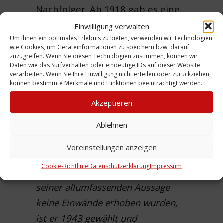
Nachfolger. Ab 1918 gab es eine
zweite Pfarrstelle, die von
Gustav
Einwilligung verwalten
Um Ihnen ein optimales Erlebnis zu bieten, verwenden wir Technologien
Meyer
besetzt wurde.
wie Cookies, um Geräteinformationen zu speichern bzw. darauf
zuzugreifen. Wenn Sie diesen Technologien zustimmen, können wir
Am Ende dieses Kapitels wird mit
Daten wie das Surfverhalten oder eindeutige IDs auf dieser Website
verarbeiten. Wenn Sie Ihre Einwilligung nicht erteilen oder zurückziehen,
zwei Sätzen auf die
können bestimmte Merkmale und Funktionen beeinträchtigt werden.
Umbenennung der Gemeinde im
Akzeptieren
Jahre 1943 eingegangen. Da
heißt es auf S. 17:
Die Antwort
Ablehnen
dürfte durch die derzeitige
Voreinstellungen anzeigen
geschichtliche Lage gegeben sein
.
Cookie-Richtlinie
Datenschutzerklärung
Impressum
Da gegen den Namen „Erlöser“ mit
seiner allumfassenden Aussage
keine Einwände erhoben wurden,
ist er 1943 gewählt und