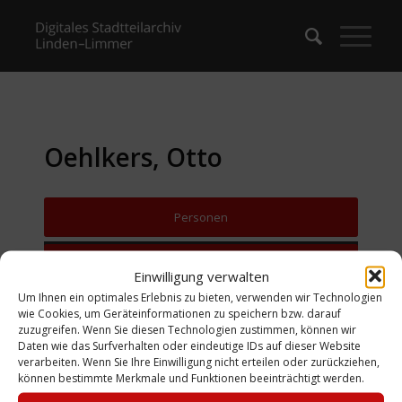
Oehlkers, Otto
Personen
Zurück zur Suche
Einwilligung verwalten
Um Ihnen ein optimales Erlebnis zu bieten, verwenden wir Technologien
wie Cookies, um Geräteinformationen zu speichern bzw. darauf
zuzugreifen. Wenn Sie diesen Technologien zustimmen, können wir
Daten wie das Surfverhalten oder eindeutige IDs auf dieser Website
verarbeiten. Wenn Sie Ihre Einwilligung nicht erteilen oder zurückziehen,
können bestimmte Merkmale und Funktionen beeinträchtigt werden.