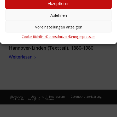
Akzeptieren
Ablehnen
Voreinstellungen anzeigen
Cookie-Richtlinie
Datenschutzerklärung
Impressum
Festschrift: 100 Jahrfeier der Erlöserkirche
Hannover-Linden (Textteil), 1880-1980
Weiterlesen
Mitmachen
Über uns
Impressum
Datenschutzerklärung
Cookie-Richtlinie (EU)
Sitemap