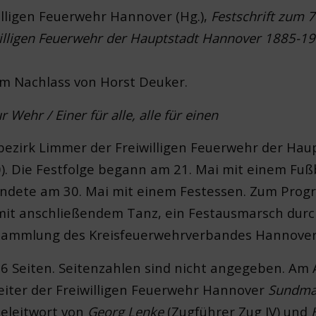
illigen Feuerwehr Hannover (Hg.),
Festschrift zum 
illigen Feuerwehr der Hauptstadt Hannover 1885-19
em Nachlass von Horst Deuker.
Wehr / Einer für alle, alle für einen
bezirk Limmer der Freiwilligen Feuerwehr der Hau
0). Die Festfolge begann am 21. Mai mit einem Fuß
endete am 30. Mai mit einem Festessen. Zum Pro
it anschließendem Tanz, ein Festausmarsch dur
sammlung des Kreisfeuerwehrverbandes Hannover i
36 Seiten. Seitenzahlen sind nicht angegeben. Am
iter der Freiwilligen Feuerwehr Hannover
Sundma
eleitwort von
Georg Lenke
(Zugführer Zug IV) und