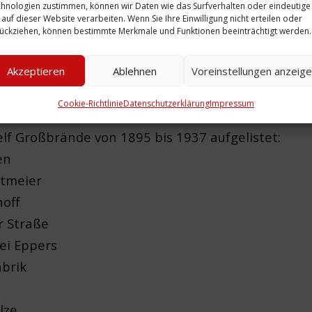
hnologien zustimmen, können wir Daten wie das Surfverhalten oder eindeutige
ppe
. Folge:
Durch all diese Maßnahmen schmolz die
 auf dieser Website verarbeiten. Wenn Sie Ihre Einwilligung nicht erteilen oder
ückziehen, können bestimmte Merkmale und Funktionen beeinträchtigt werden.
ieder zusammen
.
änderten sich nach den Luftangriffen die Feuerwe
Akzeptieren
Ablehnen
Voreinstellungen anzeig
 hatte eine Feuerwehr solche verheerenden Brände
Luftangriffen
.
Cookie-Richtlinie
Datenschutzerklärung
Impressum
lf Großbrände von 1895 bis 1937 aufgelistet:
en
gtmeier
off
 Straße
ei Eppers
brik
lze