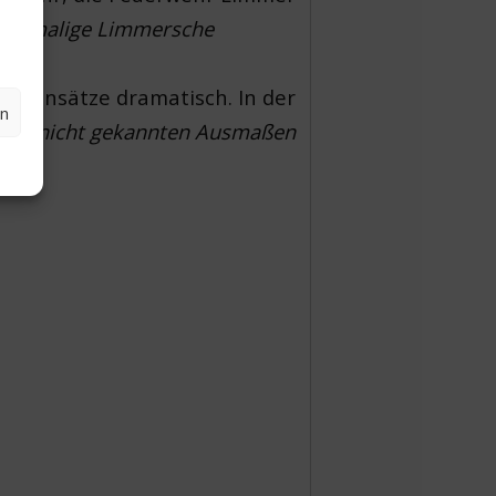
 ehemalige Limmersche
hreinsätze dramatisch. In der
en
 von nicht gekannten Ausmaßen