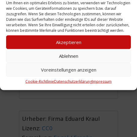
Um Ihnen ein optimales Erlebnis zu bieten, verwenden wir Technologien
Holzhandelsfirma
Louis Treitel
.
wie Cookies, um Geräteinformationen zu speichern bzw. darauf
zuzugreifen. Wenn Sie diesen Technologien zustimmen, können wir
(WE)
Daten wie das Surfverhalten oder eindeutige IDs auf dieser Website
verarbeiten. Wenn Sie Ihre Einwilligung nicht erteilen oder zurückziehen,
_________
können bestimmte Merkmale und Funktionen beeinträchtigt werden.
[1] aus: Siedentopf, Paul
Akzeptieren
(Hauptschriftleitung),
Das Buch
Ablehnen
der alten Firmen der Stadt
Hannover
, Jubiläums-Verlag
Voreinstellungen anzeigen
Walter Gerlach, Leipzig 1927, S.
Cookie-Richtlinie
Datenschutzerklärung
Impressum
228
Urheber: Firma Eduard Kraul
Lizenz:
CC0