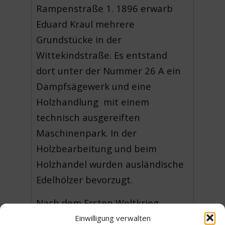
Rampenstraße 1. 1896 erwarb
Eduard Kraul mehrere
Grundstücke in der
Wittekindstraße. Es entstand
dort unter der Nummer 26 A ein
Dampfsägewerk und eine
Holzhandlung mit einem
technisch ausgereiften
Maschinenpark. In der
Holzbearbeitung und beim
Holzhandel wurden ausländische
Edelhölzer bevorzugt.
Nach dem Ersten Weltkrieg
fusionierte Kraul mit der
Einwilligung verwalten