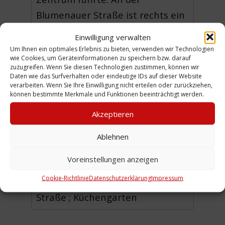
Blumenauer Straße ist rechts ein
Teil der Lindener Gilde-Brauerei
Einwilligung verwalten
zu sehen.
Um Ihnen ein optimales Erlebnis zu bieten, verwenden wir Technologien
wie Cookies, um Geräteinformationen zu speichern bzw. darauf
(HPD)
zuzugreifen. Wenn Sie diesen Technologien zustimmen, können wir
Daten wie das Surfverhalten oder eindeutige IDs auf dieser Website
verarbeiten. Wenn Sie Ihre Einwilligung nicht erteilen oder zurückziehen,
können bestimmte Merkmale und Funktionen beeinträchtigt werden.
Akzeptieren
Urheber: Dabrowski, Hans-Peter
Ablehnen
Zeitliche Einordnung: 1975
Voreinstellungen anzeigen
Ort: Limmerstraße ;
Cookie-Richtlinie
Datenschutzerklärung
Impressum
Spinnereistraße ; Blumenauer
Straße ; Küchengarten