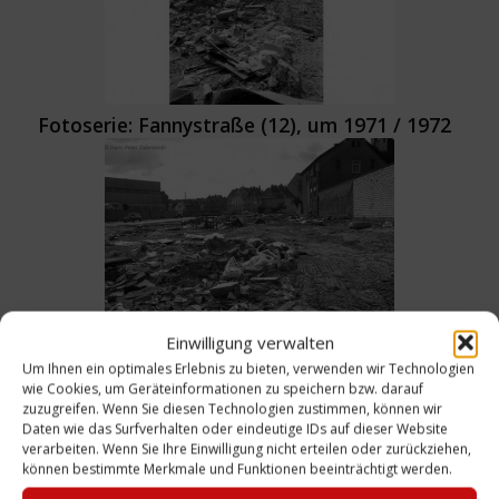
Fotoserie: Fannystraße (12), um 1971 / 1972
Einwilligung verwalten
Fotoserie: Fannystraße (13), um 1971 / 1972
Um Ihnen ein optimales Erlebnis zu bieten, verwenden wir Technologien
wie Cookies, um Geräteinformationen zu speichern bzw. darauf
zuzugreifen. Wenn Sie diesen Technologien zustimmen, können wir
Daten wie das Surfverhalten oder eindeutige IDs auf dieser Website
verarbeiten. Wenn Sie Ihre Einwilligung nicht erteilen oder zurückziehen,
können bestimmte Merkmale und Funktionen beeinträchtigt werden.