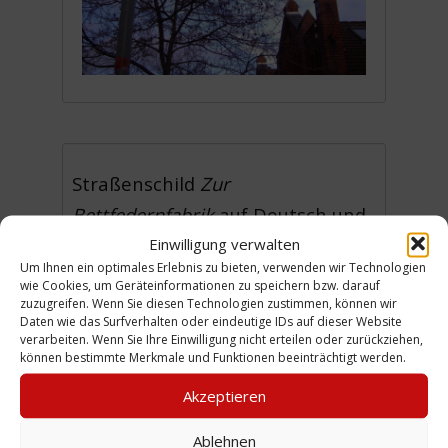
Straßenschild
Zur
Bettfedernfabrik
auf Deutsch und
Einwilligung verwalten
Arabisch. Wer das untere
Um Ihnen ein optimales Erlebnis zu bieten, verwenden wir Technologien
Straßenschild aufgehängt hat,
wie Cookies, um Geräteinformationen zu speichern bzw. darauf
zuzugreifen. Wenn Sie diesen Technologien zustimmen, können wir
konnte nicht ermittelt werden.
Daten wie das Surfverhalten oder eindeutige IDs auf dieser Website
Ebenso bleibt offen, bis wann es
verarbeiten. Wenn Sie Ihre Einwilligung nicht erteilen oder zurückziehen,
können bestimmte Merkmale und Funktionen beeinträchtigt werden.
hängengeblieben ist und wer die
Akzeptieren
Abnahme veranlasst hat. (HPD)
Ablehnen