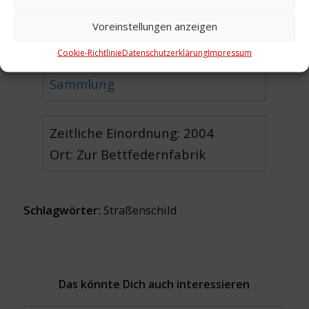
Voreinstellungen anzeigen
Urheber: Dabrowski, Hans-Peter
Cookie-Richtlinie
Datenschutzerklärung
Impressum
Sammlung:
Materialien ohne
Sammlung
Zeitliche Einordnung: 2004
Ort: Zur Bettfedernfabrik
Schlagwörter:
Straßenschild
Das könnte Dich auch interessieren