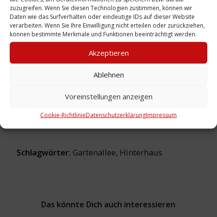
zuzugreifen. Wenn Sie diesen Technologien zustimmen, können wir
Daten wie das Surfverhalten oder eindeutige IDs auf dieser Website
verarbeiten. Wenn Sie Ihre Einwilligung nicht erteilen oder zurückziehen,
können bestimmte Merkmale und Funktionen beeinträchtigt werden.
Urheber: Köster, Dietram
Akzeptieren
Sammlung:
Köster
Ablehnen
Voreinstellungen anzeigen
Zeitliche Einordnung: 2014
Ort: Gartenallee 20A
Cookie-Richtlinie
Datenschutzerklärung
Impressum
Schlagwörter:
Gartenallee
,
Hinterhaus
Das könnte Dich auch interessieren