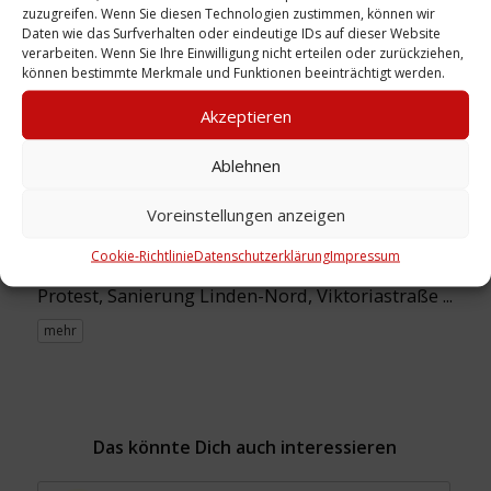
zuzugreifen. Wenn Sie diesen Technologien zustimmen, können wir
Sammlung:
Medienwerkstatt
Daten wie das Surfverhalten oder eindeutige IDs auf dieser Website
verarbeiten. Wenn Sie Ihre Einwilligung nicht erteilen oder zurückziehen,
Linden
können bestimmte Merkmale und Funktionen beeinträchtigt werden.
Akzeptieren
Zeitliche Einordnung: 1979
Ablehnen
Ort: Viktoriastraße 8
Voreinstellungen anzeigen
Cookie-Richtlinie
Datenschutzerklärung
Impressum
Schlagwörter:
Hausbesetzung
,
Infohaus
,
Parole
,
Protest
,
Sanierung Linden-Nord
,
Viktoriastraße
...
mehr
Das könnte Dich auch interessieren