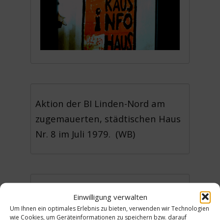
Aktion der BI Linden-Nord am
zugemauerten, städtischen Haus
Nr. 8 im Juli 1979. (WB)
Urheber: Kunze-von Hardenberg,
Einwilligung verwalten
Heinz-Jörgen
Um Ihnen ein optimales Erlebnis zu bieten, verwenden wir Technologien
Lizenz:
CC-BY
wie Cookies, um Geräteinformationen zu speichern bzw. darauf