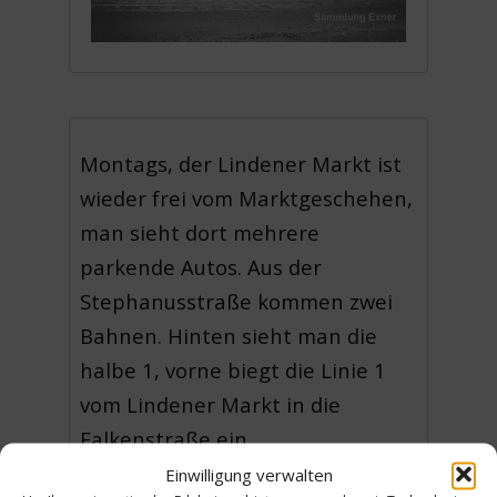
Montags, der Lindener Markt ist
wieder frei vom Marktgeschehen,
man sieht dort mehrere
parkende Autos. Aus der
Stephanusstraße kommen zwei
Bahnen. Hinten sieht man die
halbe 1, vorne biegt die Linie 1
vom Lindener Markt in die
Falkenstraße ein.
(HE)
Einwilligung verwalten