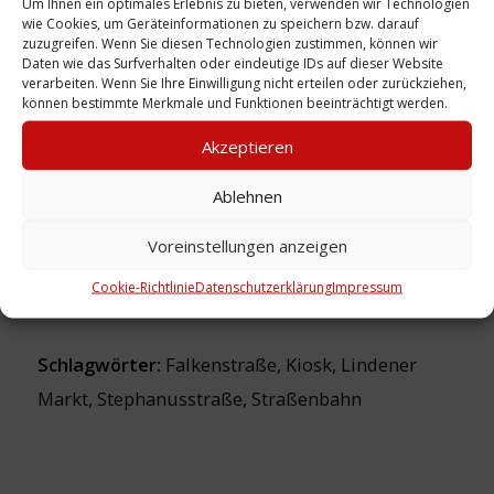
Um Ihnen ein optimales Erlebnis zu bieten, verwenden wir Technologien
wie Cookies, um Geräteinformationen zu speichern bzw. darauf
zuzugreifen. Wenn Sie diesen Technologien zustimmen, können wir
Daten wie das Surfverhalten oder eindeutige IDs auf dieser Website
verarbeiten. Wenn Sie Ihre Einwilligung nicht erteilen oder zurückziehen,
Urheber: Exner, Harald
können bestimmte Merkmale und Funktionen beeinträchtigt werden.
Sammlung:
Exner
Akzeptieren
Ablehnen
Zeitliche Einordnung: 16.08.1965
Ort: Lindener Markt ;
Voreinstellungen anzeigen
Stephanusstraße ; Falkenstraße
Cookie-Richtlinie
Datenschutzerklärung
Impressum
Schlagwörter:
Falkenstraße
,
Kiosk
,
Lindener
Markt
,
Stephanusstraße
,
Straßenbahn