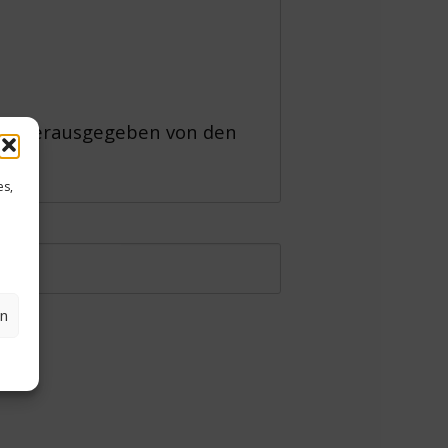
53
, herausgegeben von den
es,
 1958
en