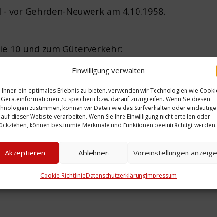
 - vor Gehrden-Neuwerk am 4.10.1958.
nie 10 und zum Güterverkehr:
 Güterverkehr der Straßenbahn Hannover, 1899-19
Einwilligung verwalten
, Hannover 1978
Ihnen ein optimales Erlebnis zu bieten, verwenden wir Technologien wie Cooki
Geräteinformationen zu speichern bzw. darauf zuzugreifen. Wenn Sie diesen
hnologien zustimmen, können wir Daten wie das Surfverhalten oder eindeutige
 auf dieser Website verarbeiten. Wenn Sie Ihre Einwilligung nicht erteilen oder
ückziehen, können bestimmte Merkmale und Funktionen beeinträchtigt werden.
Zeitliche Einordnung:
Akzeptieren
Ablehnen
Voreinstellungen anzeig
Cookie-Richtlinie
Datenschutzerklärung
Impressum
Straßenbahn