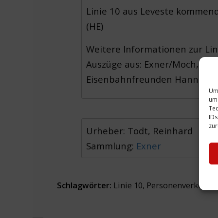
Linie 10 aus Leveste kommend
(HE)
Weitere Informationen zur Li
Auszüge aus: Exner/Moch,
Der
Eisenbahnfreunden Hannover
Um 
um 
Tec
IDs
zur
Urheber: Todt, Reinhard
Sammlung:
Exner
Schlagwörter:
Linie 10
,
Personenverkehr
,