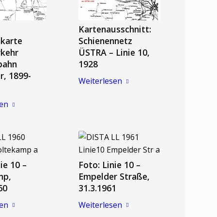
Kartenausschnitt:
nkarte
Schienennetz
rkehr
ÜSTRA – Linie 10,
bahn
1928
, 1899-
Weiterlesen
sen
ie 10 –
Foto: Linie 10 –
mp,
Empelder Straße,
60
31.3.1961
sen
Weiterlesen