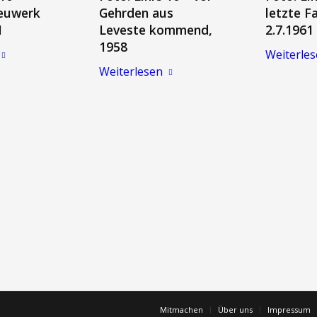
euwerk
Gehrden aus
letzte Fa
1
Leveste kommend,
2.7.1961
1958
Weiterle
Weiterlesen
Mitmachen
Über uns
Impressum