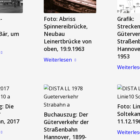
-
Foto: Abriss
Grafik:
Spinnereibrücke,
Strecke
Bär, um
Neubau
Güterve
Leinertbrücke von
Straßen
oben, 19.9.1963
Hannover
1953
Weiterlesen
Weiterle
: Die
Foto: Lin
r
Solteka
Buchauszug: Der
n, 2017
11.12.19
Güterverkehr der
Straßenbahn
Weiterle
Hannover, 1899-