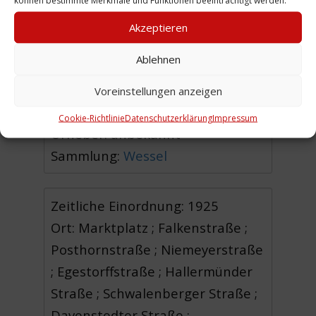
Stephanusstraße.
(JW)
Akzeptieren
Gleiche Foto-Karte mit Rückseite
Ablehnen
Voreinstellungen anzeigen
Cookie-Richtlinie
Datenschutzerklärung
Impressum
Urheber: unbekannt
Sammlung:
Wessel
Zeitliche Einordnung: 1925
Ort: Marktplatz ; Falkenstraße ;
Posthornstraße ; Niemeyerstraße
; Egestorffstraße ; Hallermünder
Straße ; Schwalenberger Straße ;
Davenstedter Straße ;