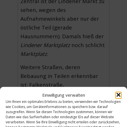
Zentral ist der Lindener Markt zu
sehen, wegen des
Aufnahmewinkels aber nur der
östliche Teil (gerade
Hausnummern). Damals hieß der
Lindener Marktplatz
noch schlicht
Marktplatz
.
Weitere Straßen, deren
Bebauung in Teilen erkennbar
ist: Falkenstraße,
Posthornstraße, Niemeyerstraße,
Einwilligung verwalten
Egestorffstraße, Hallermünder
Um Ihnen ein optimales Erlebnis zu bieten, verwenden wir Technologien
wie Cookies, um Geräteinformationen zu speichern bzw. darauf
Straße, Schwalenberger Straße,
zuzugreifen. Wenn Sie diesen Technologien zustimmen, können wir
Daten wie das Surfverhalten oder eindeutige IDs auf dieser Website
Davenstedter Straße und
verarbeiten. Wenn Sie Ihre Einwilligung nicht erteilen oder zurückziehen,
können bestimmte Merkmale und Funktionen beeinträchtigt werden.