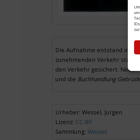
Um 
um 
Tec
IDs
zur
Die Aufnahme entstand im Mai
zunehmenden Verkehr stark in
den Verkehr gesichert. Nebe
und die
Buchhandlung Gebrüd
Urheber: Wessel, Jürgen
Lizenz:
CC-BY
Sammlung:
Wessel