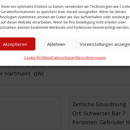
Ihnen ein optimales Erlebnis zu bieten, verwenden wir Technologien wie Cooki
Geräteinformationen zu speichern bzw. darauf zuzugreifen. Wenn Sie diesen
hnologien zustimmen, können wir Daten wie das Surfverhalten oder eindeutige
 auf dieser Website verarbeiten. Wenn Sie Ihre Einwilligung nicht erteilen oder
ückziehen, können bestimmte Merkmale und Funktionen beeinträchtigt werden.
Akzeptieren
Ablehnen
Voreinstellungen anzeig
 1991. Die Fassade des Hauses Schwarzer Bär 7 is
 Mitleidenschaft geraten. Der Bürgersteig ist du
Cookie-Richtlinie
Datenschutzerklärung
Impressum
n dem
Café & Bistro
befinden sich die Lindener Tra
er Hartmann
. (JW)
Zeitliche Einordnung:
Ort: Schwarzer Bär 7
Personen: Gebrüder 