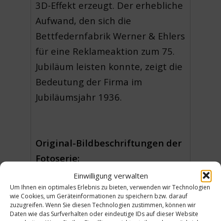
3D-Effekt erzeugt. Der erhebliche
Aufwand, den sich die
Bettfedernfabrik Werner & Ehlers
für eine Reklameaktion zum 75.
Jubiläum leisten konnte, zeigt die
Bedeutung der Firma im
Jubiläumsjahr 1936.
Original-Bildbeschriftungen der
Fotoserie:
Einwilligung verwalten
1 – Gänsefedern / 2 –
Um Ihnen ein optimales Erlebnis zu bieten, verwenden wir Technologien
Entenfedern / 3 – Hühnerfedern/
wie Cookies, um Geräteinformationen zu speichern bzw. darauf
zuzugreifen. Wenn Sie diesen Technologien zustimmen, können wir
4 – Prüfung verarbeiteter
Daten wie das Surfverhalten oder eindeutige IDs auf dieser Website