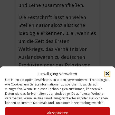
und Leine zusammenfließen.
Die Festschrift lässt an vielen
Stellen nationalsozialistische
Ideologie erkennen, u. a., wenn es
um die Zeit des Ersten
Weltkriegs, das Verhältnis von
Auslandswaren zu deutschen
Produkten oder das Prinzip von
Führung und Gefolgschaft im
Einwilligung verwalten
Um Ihnen ein optimales Erlebnis zu bieten, verwenden wir Technologien
Betrieb geht.
wie Cookies, um Geräteinformationen zu speichern bzw. darauf
(JD)
zuzugreifen. Wenn Sie diesen Technologien zustimmen, können wir
Daten wie das Surfverhalten oder eindeutige IDs auf dieser Website
verarbeiten. Wenn Sie Ihre Einwilligung nicht erteilen oder zurückziehen,
siehe auch Festschrift
können bestimmte Merkmale und Funktionen beeinträchtigt werden.
Unternehmer in vier Generationen
Akzeptieren