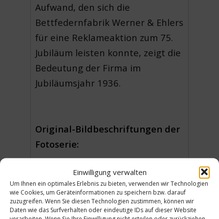
Aufwand, den sich die
Bettfedernfabrik Werner & Ehlers
für eine Reklameaktion zum 75.
Jubiläum leisten konnte, zeigt die
Bedeutung der Firma im
Jubiläumsjahr 1936.
Original-Bildbeschriftungen der
Fotoserie:
1 – Gänsefedern / 2 –
Einwilligung verwalten
Entenfedern / 3 – Hühnerfedern/
Um Ihnen ein optimales Erlebnis zu bieten, verwenden wir Technologien
wie Cookies, um Geräteinformationen zu speichern bzw. darauf
4 – Prüfung verarbeiteter
zuzugreifen. Wenn Sie diesen Technologien zustimmen, können wir
Daten wie das Surfverhalten oder eindeutige IDs auf dieser Website
Daunen
/ 5 – Handsortierung / 6
verarbeiten. Wenn Sie Ihre Einwilligung nicht erteilen oder zurückziehen,